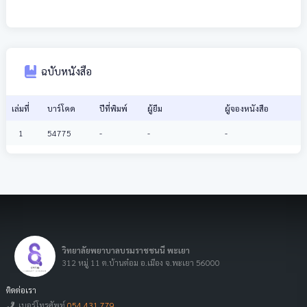
ฉบับหนังสือ
เล่มที่
บาร์โคด
ปีที่พิมพ์
ผู้ยืม
ผู้จองหนังสือ
1
54775
-
-
-
วิทยาลัยพยาบาลบรมราชชนนี พะเยา
312 หมู่ 11 ต.บ้านต๋อม อ.เมือง จ.พะเยา 56000
ติดต่อเรา
เบอร์โทรศัพท์
054 431 779