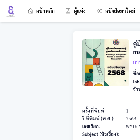
หน้าหลัก
ผู้แต่ง
หนังสือมาใหม่
คู
ma
กา
ชื่อ
ISB
จำ
ครั้งที่พิมพ์:
1
ปีที่พิมพ์ (พ.ศ.):
2568
เลขเรียก:
WY16
Subject (หัวเรื่อง):