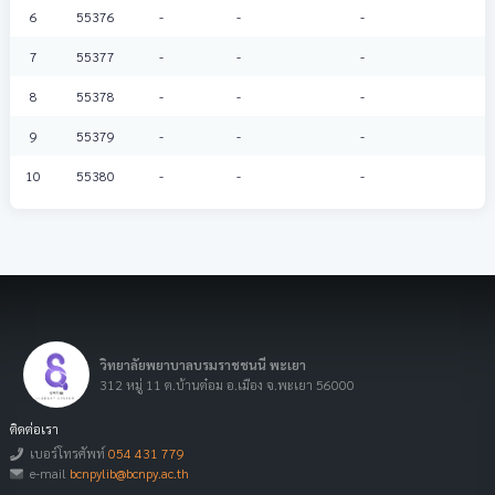
6
55376
-
-
-
7
55377
-
-
-
8
55378
-
-
-
9
55379
-
-
-
10
55380
-
-
-
วิทยาลัยพยาบาลบรมราชชนนี พะเยา
312 หมู่ 11 ต.บ้านต๋อม อ.เมือง จ.พะเยา 56000
ติดต่อเรา
เบอร์โทรศัพท์
054 431 779
e-mail
bcnpylib@bcnpy.ac.th