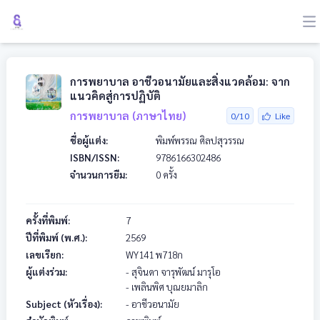
การพยาบาล อาชีวอนามัยและสิ่งแวดล้อม: จาก
แนวคิดสู่การปฏิบัติ
การพยาบาล (ภาษาไทย)
0/10
Like
ชื่อผู้แต่ง:
พิมพ์พรรณ ศิลปสุวรรณ
ISBN/ISSN:
9786166302486
จำนวนการยืม:
0 ครั้ง
ครั้งที่พิมพ์:
7
ปีที่พิมพ์ (พ.ศ.):
2569
เลขเรียก:
WY141
พ718ก
ผู้แต่งร่วม:
- สุจินดา จารุพัฒน์ มารุโอ
- เพลินพิศ บุณยมาลิก
Subject (หัวเรื่อง):
- อาชีวอนามัย