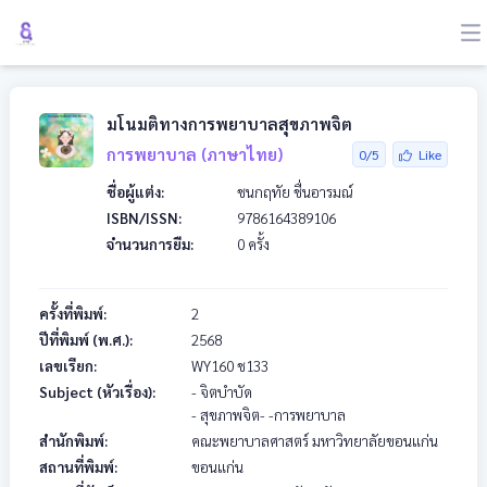
มโนมติทางการพยาบาลสุขภาพจิต
การพยาบาล (ภาษาไทย)
0/5
Like
ชื่อผู้แต่ง:
ชนกฤทัย ชื่นอารมณ์
ISBN/ISSN:
9786164389106
จำนวนการยืม:
0 ครั้ง
ครั้งที่พิมพ์:
2
ปีที่พิมพ์ (พ.ศ.):
2568
เลขเรียก:
WY160
ช133
Subject (หัวเรื่อง):
- จิตบำบัด
- สุขภาพจิต- -การพยาบาล
สำนักพิมพ์:
คณะพยาบาลศาสตร์ มหาวิทยาลัยขอนแก่น
สถานที่พิมพ์:
ขอนแก่น