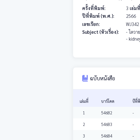
ครั้งที่พิมพ์:
3
เล่มที
ปีที่พิมพ์ (พ.ศ.):
2566
เลขเรียก:
WJ34
Subject (หัวเรื่อง):
- ไตวายเ
- kidne
ฉบับหนังสือ
เล่มที่
บาร์โคด
ปีที่
1
54682
-
2
54683
-
3
54684
-