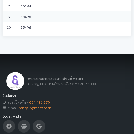
8
55494
-
-
-
9
55495
-
-
-
10
55496
-
-
-
วิทยาลัยพยาบาลบรมราชชนนี พะเยา
312 หมู่ 11 ต.บ้านต๋อม อ.เมือง จ.พะเยา 56000
ติดต่อเรา
เบอร์โทรศัพท์
054 431 779
e-mail
bcnpylib@bcnpy.ac.th
Social Media