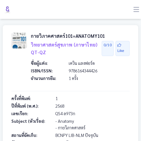
กายวิภาคศาสตร์101=ANATOMY101
วิทยาศาสตร์สุขภาพ (ภาษาไทย)
0/10
Like
QT-QZ
ชื่อผู้แต่ง:
เควิน แลงฟอร์ด
ISBN/ISSN:
9786164344426
จำนวนการยืม:
1 ครั้ง
ครั้งที่พิมพ์:
1
ปีที่พิมพ์ (พ.ศ.):
2568
เลขเรียก:
QS4
ล973ก
Subject (หัวเรื่อง):
- Anatomy
- กายวิภาคศาสตร์
สถานที่จัดเก็บ:
BCNPY LIB-NLM ปัจจุบัน