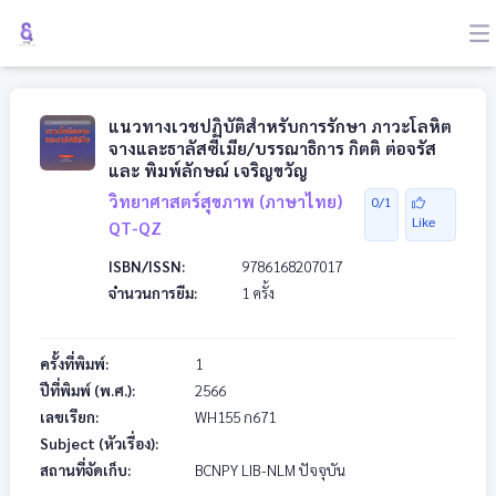
แนวทางเวชปฏิบัติสำหรับการรักษา ภาวะโลหิต
จางและธาลัสซีเมีย/บรรณาธิการ กิตติ ต่อจรัส
และ พิมพ์ลักษณ์ เจริญขวัญ
วิทยาศาสตร์สุขภาพ (ภาษาไทย)
0/1
Like
QT-QZ
ISBN/ISSN:
9786168207017
จำนวนการยืม:
1 ครั้ง
ครั้งที่พิมพ์:
1
ปีที่พิมพ์ (พ.ศ.):
2566
เลขเรียก:
WH155
ก671
Subject (หัวเรื่อง):
สถานที่จัดเก็บ:
BCNPY LIB-NLM ปัจจุบัน