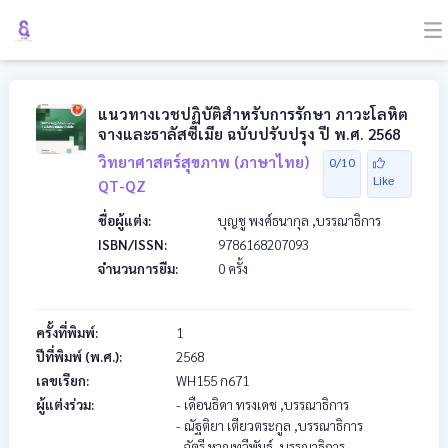
แนวทางเวชปฏิบัติสำหรับการรักษา ภาวะโลหิต
จางและธาลัสซีเมีย ฉบับปรับปรุง ปี พ.ศ. 2568
วิทยาศาสตร์สุขภาพ (ภาษาไทย)
0/10
Like
QT-QZ
ชื่อผู้แต่ง:
บุญชู พงศ์ธนากุล
,บรรณาธิการ
ISBN/ISSN:
9786168207093
จำนวนการยืม:
0 ครั้ง
ครั้งที่พิมพ์:
1
ปีที่พิมพ์ (พ.ศ.):
2568
เลขเรียก:
WH155
ก671
ผู้แต่งร่วม:
- เดือนธิดา ทรงเดช
,บรรณาธิการ
- ณัฐติยา เตียวตระกูล
,บรรณาธิการ
- ฉัตรี หาญทวีพันธุ์
,บรรณาธิการ