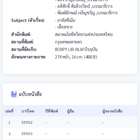
- อดิศักดิ์ ตันติวรวิทย์
,บรรณาธิการ
- พิมพ์ลักษณ์ เจริญขวัญ
,บรรณาธิการ
Subject (หัวเรื่อง):
- ธาลัสซีเมีย
- เลือดจาง
สำนักพิมพ์:
สมาคมโลหิตวิทยาแห่งประเทศไทย
สถานที่พิมพ์:
กรุงเทพมหานคร
สถานที่จัดเก็บ:
BCNPY LIB-NLM ปัจจุบัน
ลักษณทางกายภาพ:
274 หน้า, 26 cm.
(
400
฿)
ฉบับหนังสือ
เล่มที่
บาร์โคด
ปีที่พิมพ์
ผู้ยืม
ผู้จองหนังสือ
1
55552
-
-
-
2
55553
-
-
-